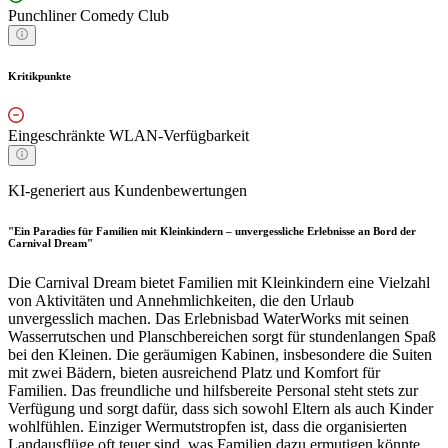
Punchliner Comedy Club
Kritikpunkte
Eingeschränkte WLAN-Verfügbarkeit
KI-generiert aus Kundenbewertungen
"Ein Paradies für Familien mit Kleinkindern – unvergessliche Erlebnisse an Bord der
Carnival Dream"
Die Carnival Dream bietet Familien mit Kleinkindern eine Vielzahl
von Aktivitäten und Annehmlichkeiten, die den Urlaub
unvergesslich machen. Das Erlebnisbad WaterWorks mit seinen
Wasserrutschen und Planschbereichen sorgt für stundenlangen Spaß
bei den Kleinen. Die geräumigen Kabinen, insbesondere die Suiten
mit zwei Bädern, bieten ausreichend Platz und Komfort für
Familien. Das freundliche und hilfsbereite Personal steht stets zur
Verfügung und sorgt dafür, dass sich sowohl Eltern als auch Kinder
wohlfühlen. Einziger Wermutstropfen ist, dass die organisierten
Landausflüge oft teuer sind, was Familien dazu ermutigen könnte,