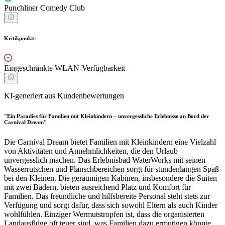
Punchliner Comedy Club
Kritikpunkte
Eingeschränkte WLAN-Verfügbarkeit
KI-generiert aus Kundenbewertungen
"Ein Paradies für Familien mit Kleinkindern – unvergessliche Erlebnisse an Bord der
Carnival Dream"
Die Carnival Dream bietet Familien mit Kleinkindern eine Vielzahl
von Aktivitäten und Annehmlichkeiten, die den Urlaub
unvergesslich machen. Das Erlebnisbad WaterWorks mit seinen
Wasserrutschen und Planschbereichen sorgt für stundenlangen Spaß
bei den Kleinen. Die geräumigen Kabinen, insbesondere die Suiten
mit zwei Bädern, bieten ausreichend Platz und Komfort für
Familien. Das freundliche und hilfsbereite Personal steht stets zur
Verfügung und sorgt dafür, dass sich sowohl Eltern als auch Kinder
wohlfühlen. Einziger Wermutstropfen ist, dass die organisierten
Landausflüge oft teuer sind, was Familien dazu ermutigen könnte,