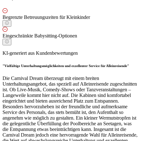
Begrenzte Betreuungszeiten für Kleinkinder
Eingeschränkte Babysitting-Optionen
KI-generiert aus Kundenbewertungen
"Vielfältige Unterhaltungsmöglichkeiten und exzellenter Service für Alleinreisende"
Die Carnival Dream überzeugt mit einem breiten
Unterhaltungsangebot, das speziell auf Alleinreisende zugeschnitten
ist. Ob Live-Musik, Comedy-Shows oder Tanzveranstaltungen –
Langeweile kommt hier nicht auf. Die Kabinen sind komfortabel
eingerichtet und bieten ausreichend Platz zum Entspannen.
Besonders hervorzuheben ist der freundliche und aufmerksame
Service des Personals, das stets bemüht ist, den Aufenthalt so
angenehm wie möglich zu gestalten. Ein kleiner Wermutstropfen ist
die gelegentliche Überfüllung der Poolbereiche an Seetagen, was
die Entspannung etwas beeinträchtigen kann. Insgesamt ist die
Carnival Dream jedoch eine hervorragende Wahl für Alleinreisende,
die Wert auf abwechslungsreiche Unterhaltung und exzellenten