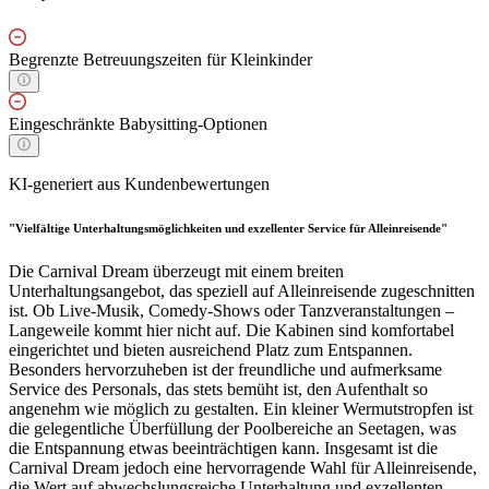
Begrenzte Betreuungszeiten für Kleinkinder
Eingeschränkte Babysitting-Optionen
KI-generiert aus Kundenbewertungen
"Vielfältige Unterhaltungsmöglichkeiten und exzellenter Service für Alleinreisende"
Die Carnival Dream überzeugt mit einem breiten
Unterhaltungsangebot, das speziell auf Alleinreisende zugeschnitten
ist. Ob Live-Musik, Comedy-Shows oder Tanzveranstaltungen –
Langeweile kommt hier nicht auf. Die Kabinen sind komfortabel
eingerichtet und bieten ausreichend Platz zum Entspannen.
Besonders hervorzuheben ist der freundliche und aufmerksame
Service des Personals, das stets bemüht ist, den Aufenthalt so
angenehm wie möglich zu gestalten. Ein kleiner Wermutstropfen ist
die gelegentliche Überfüllung der Poolbereiche an Seetagen, was
die Entspannung etwas beeinträchtigen kann. Insgesamt ist die
Carnival Dream jedoch eine hervorragende Wahl für Alleinreisende,
die Wert auf abwechslungsreiche Unterhaltung und exzellenten