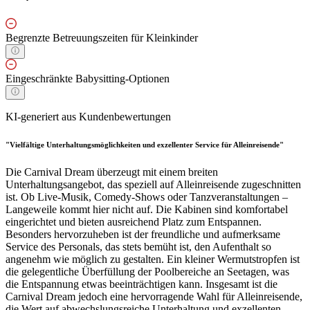
Begrenzte Betreuungszeiten für Kleinkinder
Eingeschränkte Babysitting-Optionen
KI-generiert aus Kundenbewertungen
"Vielfältige Unterhaltungsmöglichkeiten und exzellenter Service für Alleinreisende"
Die Carnival Dream überzeugt mit einem breiten
Unterhaltungsangebot, das speziell auf Alleinreisende zugeschnitten
ist. Ob Live-Musik, Comedy-Shows oder Tanzveranstaltungen –
Langeweile kommt hier nicht auf. Die Kabinen sind komfortabel
eingerichtet und bieten ausreichend Platz zum Entspannen.
Besonders hervorzuheben ist der freundliche und aufmerksame
Service des Personals, das stets bemüht ist, den Aufenthalt so
angenehm wie möglich zu gestalten. Ein kleiner Wermutstropfen ist
die gelegentliche Überfüllung der Poolbereiche an Seetagen, was
die Entspannung etwas beeinträchtigen kann. Insgesamt ist die
Carnival Dream jedoch eine hervorragende Wahl für Alleinreisende,
die Wert auf abwechslungsreiche Unterhaltung und exzellenten