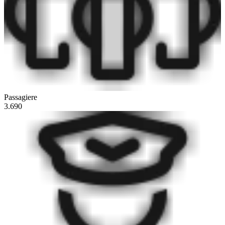
Passagiere
3.690