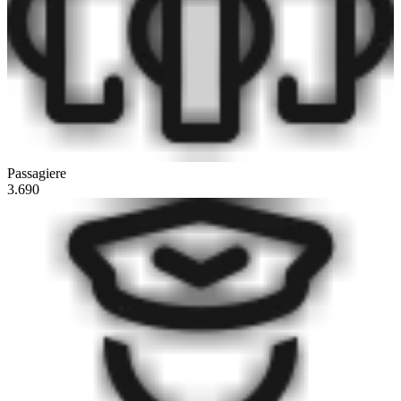
Passagiere
3.690