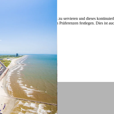
 ein verbessertes Nutzungserlebnis zu servieren und dieses kontinuier
sen” können Sie Ihre persönlichen Präferenzen festlegen. Dies ist au
.