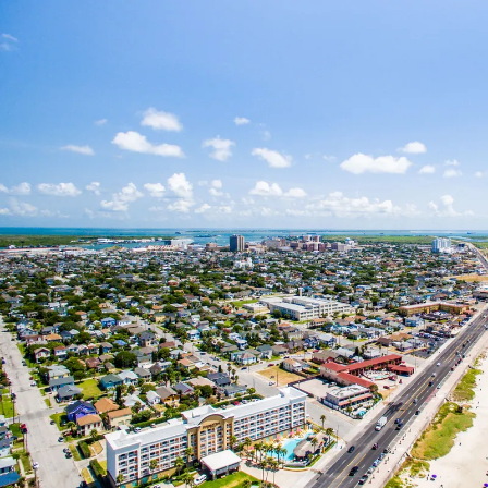
Nur notwendige Cookies
Unvergleichlich lecker
Mit dem Klick auf „geht klar” ermöglichen Sie uns Ihnen über Cookies
personalisierte Werbung und passende Angebote anzeigen. Über „anpas
Cookies” werden lediglich technisch notwendige Cookies gespeichert
Anpassen
Geht klar
Datenschutzerklärung
Cookierichtlinie
Impressum
« zurück
Ihre Cookie-Präferenzen verwalten
Wählen Sie, welche Cookies Sie auf check24.de akzeptieren.
Die Cookierichtlinie finden Sie
hier.
Notwendig