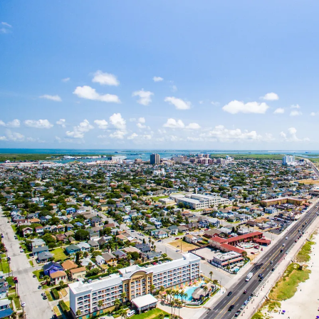
Nur notwendige Cookies
Unvergleichlich lecker
Mit dem Klick auf „geht klar” ermöglichen Sie uns Ihnen über Cookies
personalisierte Werbung und passende Angebote anzeigen. Über „anpas
Cookies” werden lediglich technisch notwendige Cookies gespeichert
Anpassen
Geht klar
Datenschutzerklärung
Cookierichtlinie
Impressum
« zurück
Ihre Cookie-Präferenzen verwalten
Wählen Sie, welche Cookies Sie auf check24.de akzeptieren.
Die Cookierichtlinie finden Sie
hier.
Notwendig