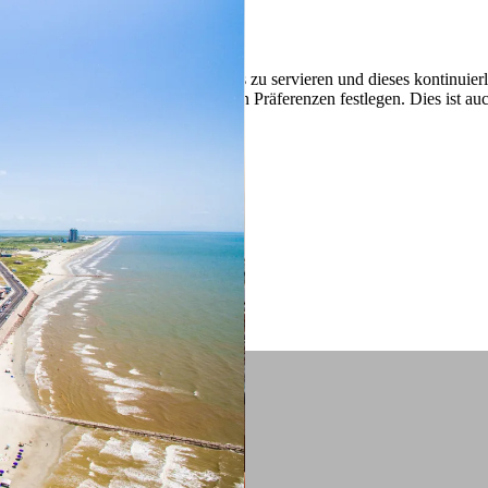
 ein verbessertes Nutzungserlebnis zu servieren und dieses kontinuier
sen” können Sie Ihre persönlichen Präferenzen festlegen. Dies ist au
.