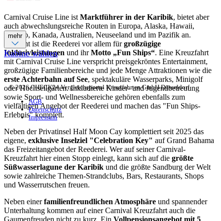
Carnival Cruise Line ist
Marktführer in der Karibik
, bietet aber
auch abwechslungsreiche Routen in Europa, Alaska, Hawaii,
Mexiko, Kanada, Australien, Neuseeland und im Pazifik an.
mehr
Bekannt ist die Reederei vor allem für
großzügige
Inklusivleistungen
und ihr
Motto „Fun Ships“
. Eine Kreuzfahrt
Kabine wählen
mit Carnival Cruise Line verspricht preisgekröntes Entertainment,
großzügige Familienbereiche und jede Menge Attraktionen wie die
erste Achterbahn auf See
, spektakuläre Wasserparks, Minigolf
© 2026 CHECK24 Vergleichsportal Kreuzfahrten GmbH Düsseldorf
oder Hochseilgärten. Inkludierte Kinder- und Jugendbetreuung
sowie Sport- und Wellnessbereiche gehören ebenfalls zum
AGB
vielfältigen Angebot der Reederei und machen das "Fun Ships-
Datenschutz
Erlebnis" komplett.
Impressum
Neben der Privatinsel Half Moon Cay komplettiert seit 2025 das
eigene,
exklusive Inselziel "Celebration Key"
auf Grand Bahama
das Freizeitangebot der Reederei. Wer auf seiner Carnival-
Kreuzfahrt hier einen Stopp einlegt, kann sich auf die
größte
Süßwasserlagune der Karibik
und die größte Sandburg der Welt
sowie zahlreiche Themen-Strandclubs, Bars, Restaurants, Shops
und Wasserrutschen freuen.
Neben einer
familienfreundlichen Atmosphäre
und spannender
Unterhaltung kommen auf einer Carnival Kreuzfahrt auch die
Gaumenfreuden nicht zu kurz. Ein
Vollpensionsangebot mit 5