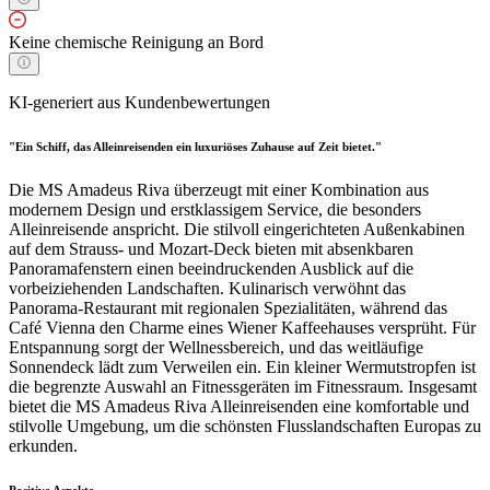
Keine chemische Reinigung an Bord
KI-generiert aus Kundenbewertungen
"Ein Schiff, das Alleinreisenden ein luxuriöses Zuhause auf Zeit bietet."
Die MS Amadeus Riva überzeugt mit einer Kombination aus
modernem Design und erstklassigem Service, die besonders
Alleinreisende anspricht. Die stilvoll eingerichteten Außenkabinen
auf dem Strauss- und Mozart-Deck bieten mit absenkbaren
Panoramafenstern einen beeindruckenden Ausblick auf die
vorbeiziehenden Landschaften. Kulinarisch verwöhnt das
Panorama-Restaurant mit regionalen Spezialitäten, während das
Café Vienna den Charme eines Wiener Kaffeehauses versprüht. Für
Entspannung sorgt der Wellnessbereich, und das weitläufige
Sonnendeck lädt zum Verweilen ein. Ein kleiner Wermutstropfen ist
die begrenzte Auswahl an Fitnessgeräten im Fitnessraum. Insgesamt
bietet die MS Amadeus Riva Alleinreisenden eine komfortable und
stilvolle Umgebung, um die schönsten Flusslandschaften Europas zu
erkunden.
Positive Aspekte