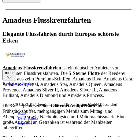
Amadeus Flusskreuzfahrten
Elegante Flussfahrten durch Europas schönste
Ecken
Amadeus Flusskreuzfahrten
ist ein deutscher Anbieter von
mehr
luxuriösen Flusskreuzfahrten. Die
5-Sterne-Flotte
der Reederei
besteht aus zehn Premium-Schiffen: Amadeus Riva, Amadeus Cara,
Kabine wählen
Amadeus Imperial, Amadeus Star, Amadeus Queen, Amadeus
Provence, Amadeus Silver II, Amadeus Silver III, Amadeus
Brilliant, Amadeus Diamond und Amadeus Princess.
© 2026 CHECK24 Vergleichsportal Kreuzfahrten GmbH Düsseldorf
Die Gäste genießen eine
Gourmet-Vollpension
mit
Frühstücksbuffet, mehrgängigen Menüs zum Mittag- und
AGB
Abendessen sowie Nachmittagstee und Mitternachtssnack. Eine
Datenschutz
große Auswahl an Getränken ist während der Mahlzeiten
Impressum
inbegriffen.