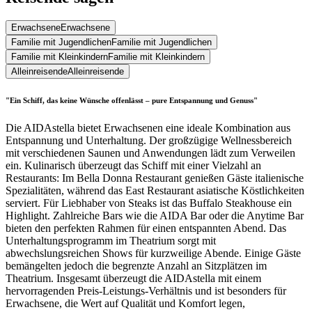
Erwachsene
Erwachsene
Familie mit Jugendlichen
Familie mit Jugendlichen
Familie mit Kleinkindern
Familie mit Kleinkindern
Alleinreisende
Alleinreisende
"Ein Schiff, das keine Wünsche offenlässt – pure Entspannung und Genuss"
Die AIDAstella bietet Erwachsenen eine ideale Kombination aus
Entspannung und Unterhaltung. Der großzügige Wellnessbereich
mit verschiedenen Saunen und Anwendungen lädt zum Verweilen
ein. Kulinarisch überzeugt das Schiff mit einer Vielzahl an
Restaurants: Im Bella Donna Restaurant genießen Gäste italienische
Spezialitäten, während das East Restaurant asiatische Köstlichkeiten
serviert. Für Liebhaber von Steaks ist das Buffalo Steakhouse ein
Highlight. Zahlreiche Bars wie die AIDA Bar oder die Anytime Bar
bieten den perfekten Rahmen für einen entspannten Abend. Das
Unterhaltungsprogramm im Theatrium sorgt mit
abwechslungsreichen Shows für kurzweilige Abende. Einige Gäste
bemängelten jedoch die begrenzte Anzahl an Sitzplätzen im
Theatrium. Insgesamt überzeugt die AIDAstella mit einem
hervorragenden Preis-Leistungs-Verhältnis und ist besonders für
Erwachsene, die Wert auf Qualität und Komfort legen,