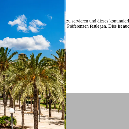
 ein verbessertes Nutzungserlebnis zu servieren und dieses kontinuier
sen” können Sie Ihre persönlichen Präferenzen festlegen. Dies ist au
.