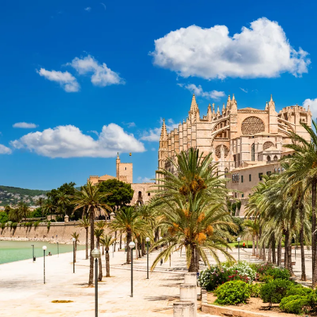
Nur notwendige Cookies
Unvergleichlich lecker
Mit dem Klick auf „geht klar” ermöglichen Sie uns Ihnen über Cookies
personalisierte Werbung und passende Angebote anzeigen. Über „anpas
Cookies” werden lediglich technisch notwendige Cookies gespeichert
Anpassen
Geht klar
Datenschutzerklärung
Cookierichtlinie
Impressum
« zurück
Ihre Cookie-Präferenzen verwalten
Wählen Sie, welche Cookies Sie auf check24.de akzeptieren.
Die Cookierichtlinie finden Sie
hier.
Notwendig