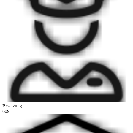
Besatzung
609