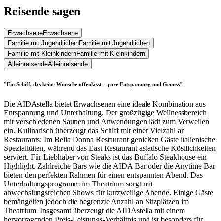
Reisende sagen
Erwachsene
Erwachsene
Familie mit Jugendlichen
Familie mit Jugendlichen
Familie mit Kleinkindern
Familie mit Kleinkindern
Alleinreisende
Alleinreisende
"Ein Schiff, das keine Wünsche offenlässt – pure Entspannung und Genuss"
Die AIDAstella bietet Erwachsenen eine ideale Kombination aus
Entspannung und Unterhaltung. Der großzügige Wellnessbereich
mit verschiedenen Saunen und Anwendungen lädt zum Verweilen
ein. Kulinarisch überzeugt das Schiff mit einer Vielzahl an
Restaurants: Im Bella Donna Restaurant genießen Gäste italienische
Spezialitäten, während das East Restaurant asiatische Köstlichkeiten
serviert. Für Liebhaber von Steaks ist das Buffalo Steakhouse ein
Highlight. Zahlreiche Bars wie die AIDA Bar oder die Anytime Bar
bieten den perfekten Rahmen für einen entspannten Abend. Das
Unterhaltungsprogramm im Theatrium sorgt mit
abwechslungsreichen Shows für kurzweilige Abende. Einige Gäste
bemängelten jedoch die begrenzte Anzahl an Sitzplätzen im
Theatrium. Insgesamt überzeugt die AIDAstella mit einem
hervorragenden Preis-Leistungs-Verhältnis und ist besonders für