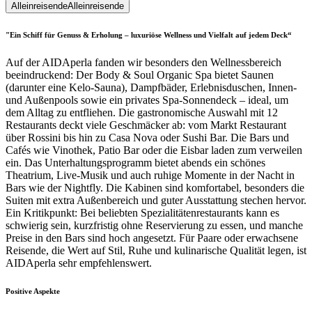
Alleinreisende
Alleinreisende
"Ein Schiff für Genuss & Erholung – luxuriöse Wellness und Vielfalt auf jedem Deck“
Auf der AIDAperla fanden wir besonders den Wellnessbereich
beeindruckend: Der Body & Soul Organic Spa bietet Saunen
(darunter eine Kelo-Sauna), Dampfbäder, Erlebnisduschen, Innen-
und Außenpools sowie ein privates Spa-Sonnendeck – ideal, um
dem Alltag zu entfliehen. Die gastronomische Auswahl mit 12
Restaurants deckt viele Geschmäcker ab: vom Markt Restaurant
über Rossini bis hin zu Casa Nova oder Sushi Bar. Die Bars und
Cafés wie Vinothek, Patio Bar oder die Eisbar laden zum verweilen
ein. Das Unterhaltungsprogramm bietet abends ein schönes
Theatrium, Live-Musik und auch ruhige Momente in der Nacht in
Bars wie der Nightfly. Die Kabinen sind komfortabel, besonders die
Suiten mit extra Außenbereich und guter Ausstattung stechen hervor.
Ein Kritikpunkt: Bei beliebten Spezialitätenrestaurants kann es
schwierig sein, kurzfristig ohne Reservierung zu essen, und manche
Preise in den Bars sind hoch angesetzt. Für Paare oder erwachsene
Reisende, die Wert auf Stil, Ruhe und kulinarische Qualität legen, ist
AIDAperla sehr empfehlenswert.
Positive Aspekte