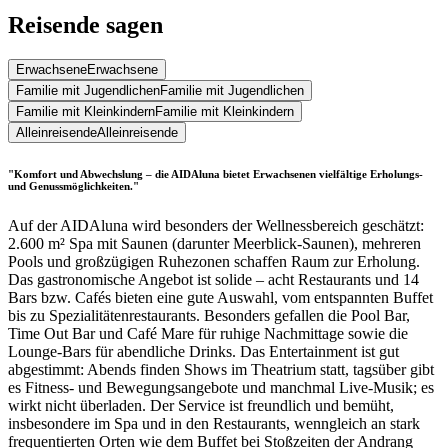
Reisende sagen
Erwachsene
Erwachsene
Familie mit Jugendlichen
Familie mit Jugendlichen
Familie mit Kleinkindern
Familie mit Kleinkindern
Alleinreisende
Alleinreisende
"Komfort und Abwechslung – die AIDAluna bietet Erwachsenen vielfältige Erholungs-
und Genussmöglichkeiten."
Auf der AIDAluna wird besonders der Wellnessbereich geschätzt:
2.600 m² Spa mit Saunen (darunter Meerblick-Saunen), mehreren
Pools und großzügigen Ruhezonen schaffen Raum zur Erholung.
Das gastronomische Angebot ist solide – acht Restaurants und 14
Bars bzw. Cafés bieten eine gute Auswahl, vom entspannten Buffet
bis zu Spezialitätenrestaurants. Besonders gefallen die Pool Bar,
Time Out Bar und Café Mare für ruhige Nachmittage sowie die
Lounge-Bars für abendliche Drinks. Das Entertainment ist gut
abgestimmt: Abends finden Shows im Theatrium statt, tagsüber gibt
es Fitness- und Bewegungsangebote und manchmal Live-Musik; es
wirkt nicht überladen. Der Service ist freundlich und bemüht,
insbesondere im Spa und in den Restaurants, wenngleich an stark
frequentierten Orten wie dem Buffet bei Stoßzeiten der Andrang