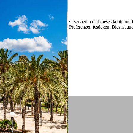
 ein verbessertes Nutzungserlebnis zu servieren und dieses kontinuier
sen” können Sie Ihre persönlichen Präferenzen festlegen. Dies ist au
.