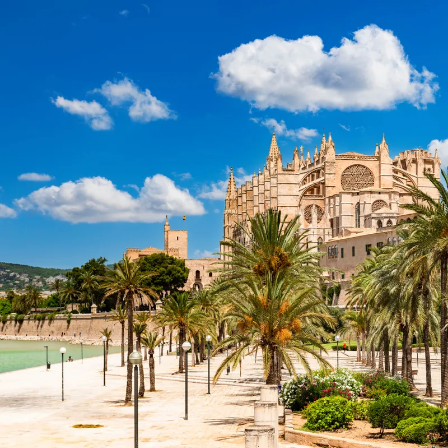
Nur notwendige Cookies
Unvergleichlich lecker
Mit dem Klick auf „geht klar” ermöglichen Sie uns Ihnen über Cookies
personalisierte Werbung und passende Angebote anzeigen. Über „anpas
Cookies” werden lediglich technisch notwendige Cookies gespeichert
Anpassen
Geht klar
Datenschutzerklärung
Cookierichtlinie
Impressum
« zurück
Ihre Cookie-Präferenzen verwalten
Wählen Sie, welche Cookies Sie auf check24.de akzeptieren.
Die Cookierichtlinie finden Sie
hier.
Notwendig