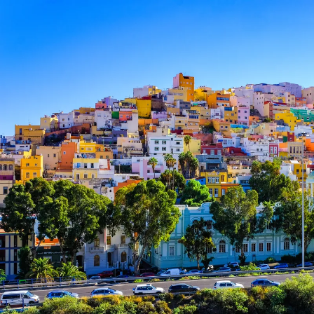
Nur notwendige Cookies
Unvergleichlich lecker
Mit dem Klick auf „geht klar” ermöglichen Sie uns Ihnen über Cookies
personalisierte Werbung und passende Angebote anzeigen. Über „anpas
Cookies” werden lediglich technisch notwendige Cookies gespeichert
Anpassen
Geht klar
Datenschutzerklärung
Cookierichtlinie
Impressum
« zurück
Ihre Cookie-Präferenzen verwalten
Wählen Sie, welche Cookies Sie auf check24.de akzeptieren.
Die Cookierichtlinie finden Sie
hier.
Notwendig