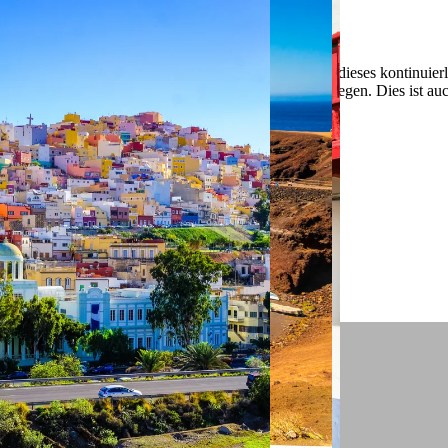
 ein verbessertes Nutzungserlebnis zu servieren und dieses kontinuier
sen” können Sie Ihre persönlichen Präferenzen festlegen. Dies ist au
.