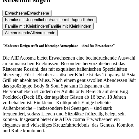
Erwachsene
Erwachsene
Familie mit Jugendlichen
Familie mit Jugendlichen
Familie mit Kleinkindern
Familie mit Kleinkindern
Alleinreisende
Alleinreisende
"Modernes Design trifft auf lebendige Atmosphäre – ideal für Erwachsene"
Die AIDAcosma bietet Erwachsenen eine beeindruckende Auswahl
an kulinarischen Erlebnissen. Besonders hervorzuheben ist das
Ristorante Rossini, das mit exquisiten italienischen Spezialitäten
überzeugt. Für Liebhaber asiatischer Küche ist das Teppanyaki Asia
Grill ein absolutes Muss. Nach einem genussvollen Abendessen lädt
das großzügige Body & Soul Spa zum Entspannen ein.
Hervorzuheben ist zudem der Adults-only-Bereich auf dem Bug-
Pooldeck (Deck 18), der tagsüber Gästen ab 16 bzw. 18 Jahren
vorbehalten ist. Ein kleiner Kritikpunkt: Einige beliebte
Außenbereiche – insbesondere bei Seetagen – sind stark
frequentiert, sodass Liegen und Sitzplätze frühzeitig belegt sein
können. Insgesamt bietet die AIDA cosma Erwachsenen ein
elegantes und vielseitiges Kreuzfahrterlebnis, das Genuss, Komfort
und Ruhe kombiniert.