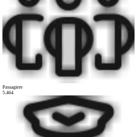
Passagiere
5.464