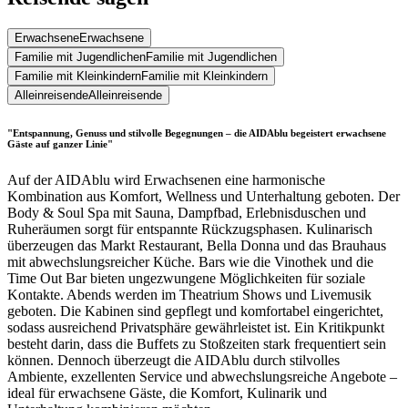
Erwachsene
Erwachsene
Familie mit Jugendlichen
Familie mit Jugendlichen
Familie mit Kleinkindern
Familie mit Kleinkindern
Alleinreisende
Alleinreisende
"Entspannung, Genuss und stilvolle Begegnungen – die AIDAblu begeistert erwachsene
Gäste auf ganzer Linie"
Auf der AIDAblu wird Erwachsenen eine harmonische
Kombination aus Komfort, Wellness und Unterhaltung geboten. Der
Body & Soul Spa mit Sauna, Dampfbad, Erlebnisduschen und
Ruheräumen sorgt für entspannte Rückzugsphasen. Kulinarisch
überzeugen das Markt Restaurant, Bella Donna und das Brauhaus
mit abwechslungsreicher Küche. Bars wie die Vinothek und die
Time Out Bar bieten ungezwungene Möglichkeiten für soziale
Kontakte. Abends werden im Theatrium Shows und Livemusik
geboten. Die Kabinen sind gepflegt und komfortabel eingerichtet,
sodass ausreichend Privatsphäre gewährleistet ist. Ein Kritikpunkt
besteht darin, dass die Buffets zu Stoßzeiten stark frequentiert sein
können. Dennoch überzeugt die AIDAblu durch stilvolles
Ambiente, exzellenten Service und abwechslungsreiche Angebote –
ideal für erwachsene Gäste, die Komfort, Kulinarik und